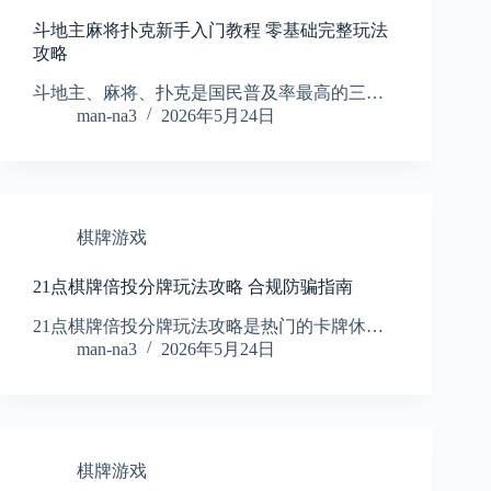
斗地主麻将扑克新手入门教程 零基础完整玩法
攻略
斗地主、麻将、扑克是国民普及率最高的三…
man-na3
2026年5月24日
棋牌游戏
21点棋牌倍投分牌玩法攻略 合规防骗指南
21点棋牌倍投分牌玩法攻略是热门的卡牌休…
man-na3
2026年5月24日
棋牌游戏