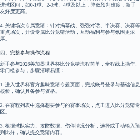
进球区间，如0-1球、2-3球、4球及以上，降低预判难度，新手
友好度更高。
4. 关键场次专属竞猜：针对揭幕战、强强对话、半决赛、决赛等
重点场次，开设专属比分竞猜活动，互动福利与参与氛围更浓
厚。
四、完整参与操作流程
新手参与2026美加墨世界杯比分竞猜流程简单，全程线上操作、
零门槛参与，步骤清晰易懂：
1. 进入世界杯官方趣味竞猜专题页面，完成账号登录与基础信息
核验，确认具备参与资格。
2. 在赛程列表中选择想要参与的赛事场次，点击进入比分竞猜专
区。
3. 根据球队实力、攻防数据、伤停情况分析，选择或手动输入预
判比分，确认提交竞猜内容。