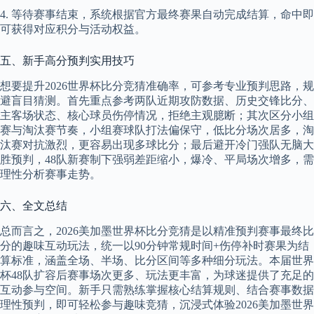
4. 等待赛事结束，系统根据官方最终赛果自动完成结算，命中即
可获得对应积分与活动权益。
五、新手高分预判实用技巧
想要提升2026世界杯比分竞猜准确率，可参考专业预判思路，规
避盲目猜测。首先重点参考两队近期攻防数据、历史交锋比分、
主客场状态、核心球员伤停情况，拒绝主观臆断；其次区分小组
赛与淘汰赛节奏，小组赛球队打法偏保守，低比分场次居多，淘
汰赛对抗激烈，更容易出现多球比分；最后避开冷门强队无脑大
胜预判，48队新赛制下强弱差距缩小，爆冷、平局场次增多，需
理性分析赛事走势。
六、全文总结
总而言之，2026美加墨世界杯比分竞猜是以精准预判赛事最终比
分的趣味互动玩法，统一以90分钟常规时间+伤停补时赛果为结
算标准，涵盖全场、半场、比分区间等多种细分玩法。本届世界
杯48队扩容后赛事场次更多、玩法更丰富，为球迷提供了充足的
互动参与空间。新手只需熟练掌握核心结算规则、结合赛事数据
理性预判，即可轻松参与趣味竞猜，沉浸式体验2026美加墨世界