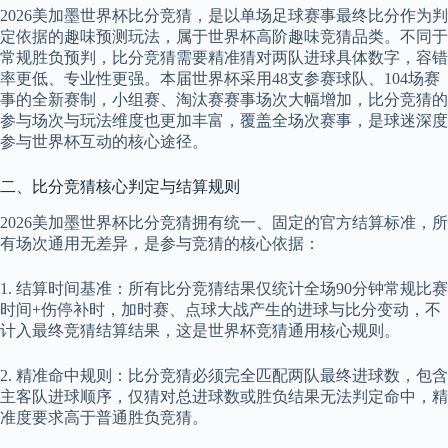
2026美加墨世界杯比分竞猜，是以单场足球赛事最终比分作为判
定依据的趣味预测玩法，属于世界杯高阶趣味竞猜品类。不同于
常规胜负预判，比分竞猜需要精准猜对两队进球具体数字，容错
率更低、专业性更强。本届世界杯采用48支参赛球队、104场赛
事的全新赛制，小组赛、淘汰赛赛事场次大幅增加，比分竞猜的
参与场次与玩法维度也更加丰富，覆盖全场次赛事，是球迷深度
参与世界杯互动的核心途径。
二、比分竞猜核心判定与结算规则
2026美加墨世界杯比分竞猜拥有统一、固定的官方结算标准，所
有场次通用无差异，是参与竞猜的核心依据：
1. 结算时间基准：所有比分竞猜结果仅统计全场90分钟常规比赛
时间+伤停补时，加时赛、点球大战产生的进球与比分变动，不
计入最终竞猜结算结果，这是世界杯竞猜通用核心规则。
2. 精准命中规则：比分竞猜必须完全匹配两队最终进球数，包含
主客队进球顺序，仅猜对总进球数或胜负结果无法判定命中，精
准度要求高于普通胜负竞猜。