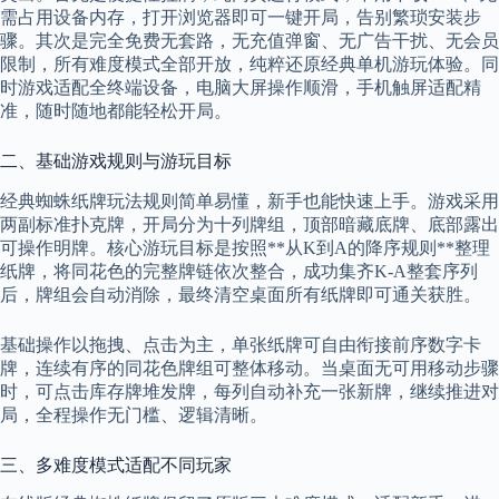
需占用设备内存，打开浏览器即可一键开局，告别繁琐安装步
骤。其次是完全免费无套路，无充值弹窗、无广告干扰、无会员
限制，所有难度模式全部开放，纯粹还原经典单机游玩体验。同
时游戏适配全终端设备，电脑大屏操作顺滑，手机触屏适配精
准，随时随地都能轻松开局。
二、基础游戏规则与游玩目标
经典蜘蛛纸牌玩法规则简单易懂，新手也能快速上手。游戏采用
两副标准扑克牌，开局分为十列牌组，顶部暗藏底牌、底部露出
可操作明牌。核心游玩目标是按照**从K到A的降序规则**整理
纸牌，将同花色的完整牌链依次整合，成功集齐K-A整套序列
后，牌组会自动消除，最终清空桌面所有纸牌即可通关获胜。
基础操作以拖拽、点击为主，单张纸牌可自由衔接前序数字卡
牌，连续有序的同花色牌组可整体移动。当桌面无可用移动步骤
时，可点击库存牌堆发牌，每列自动补充一张新牌，继续推进对
局，全程操作无门槛、逻辑清晰。
三、多难度模式适配不同玩家