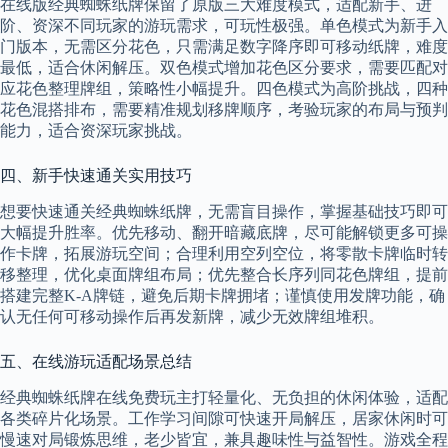
在线版经典蜘蛛纸牌保留了原版三大难度模式，适配新手、进
阶、资深不同玩家的游玩需求，可玩性极强。单色模式为新手入
门版本，无需区分花色，只需满足数字降序即可移动纸牌，难度
最低，适合休闲解压。双色模式增加花色区分要求，需要匹配对
应花色整理牌组，策略性小幅提升。四色模式为高阶挑战，四种
花色混搭排布，需要精准规划移牌顺序，考验玩家的布局与预判
能力，适合资深玩家挑战。
四、新手快速通关实用技巧
想要快速通关经典蜘蛛纸牌，无需盲目操作，掌握基础技巧即可
大幅提升胜率。优先移动、翻开暗藏底牌，尽可能解锁更多可操
作卡牌，拓展游玩空间；合理利用空列空位，将零散卡牌临时转
移整理，优化桌面牌组布局；优先整合长序列同花色牌组，提前
搭建完整K-A牌链，避免后期卡牌拥堵；谨慎使用发牌功能，确
认无任何可移动操作后再发新牌，减少无效牌组堆积。
五、在线游玩适配场景总结
经典蜘蛛纸牌在线免费玩主打轻量化、无负担的休闲体验，适配
各类碎片化场景。工作学习间隙可快速开局解压，居家休闲时可
慢速对局锻炼思维，老少皆宜，兼具趣味性与益智性。游戏全程