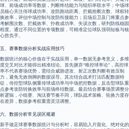
球、前场成功率等数据，判断终结能力与组织串联水平；中场球
员核心关注传球成功率、攻防跑动距离、拦截抢断次数、球权转
换效率，评估中场控制与攻防衔接能力；后场后卫及门将重点参
考解围次数、拦截效率、扑救成功率、失误次数，研判防线稳固
程度。通过不同位置的专项数据，可精准定位球队强弱短板与核
心胜负手。
五、赛事数据分析实战应用技巧
数据统计的核心价值在于实战应用，单一数据无参考意义，多维
度交叉对比才能得出精准结论。首先摒弃“唯控球率论”，高控球
率不代表赛场优势，需结合威胁进攻、射正次数判断有效压制
力，避免无效倒脚的数据误导。其次结合战术打法匹配数据特
征，传控型球队侧重传球成功率与中场把控数据，反击型球队重
点参考攻防转换效率与前场终结数据。最后结合赛事场景调整分
析逻辑，小组赛、淘汰赛节奏不同，球队战术策略、轮换力度存
在差异，数据参考权重需灵活调整。
六、数据分析常见误区规避
新手做足球赛事数据统计与分析时，容易陷入片面化、绝对化的