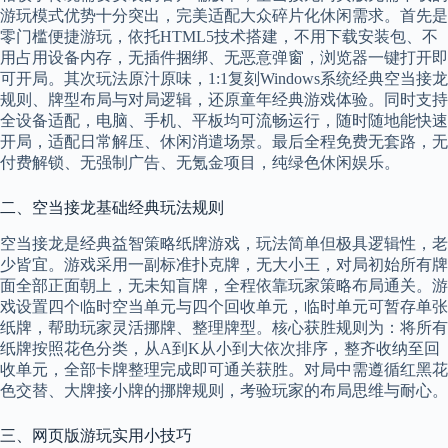
游玩模式优势十分突出，完美适配大众碎片化休闲需求。首先是
零门槛便捷游玩，依托HTML5技术搭建，不用下载安装包、不
用占用设备内存，无插件捆绑、无恶意弹窗，浏览器一键打开即
可开局。其次玩法原汁原味，1:1复刻Windows系统经典空当接龙
规则、牌型布局与对局逻辑，还原童年经典游戏体验。同时支持
全设备适配，电脑、手机、平板均可流畅运行，随时随地能快速
开局，适配日常解压、休闲消遣场景。最后全程免费无套路，无
付费解锁、无强制广告、无氪金项目，纯绿色休闲娱乐。
二、空当接龙基础经典玩法规则
空当接龙是经典益智策略纸牌游戏，玩法简单但极具逻辑性，老
少皆宜。游戏采用一副标准扑克牌，无大小王，对局初始所有牌
面全部正面朝上，无未知盲牌，全程依靠玩家策略布局通关。游
戏设置四个临时空当单元与四个回收单元，临时单元可暂存单张
纸牌，帮助玩家灵活挪牌、整理牌型。核心获胜规则为：将所有
纸牌按照花色分类，从A到K从小到大依次排序，整齐收纳至回
收单元，全部卡牌整理完成即可通关获胜。对局中需遵循红黑花
色交替、大牌接小牌的挪牌规则，考验玩家的布局思维与耐心。
三、网页版游玩实用小技巧