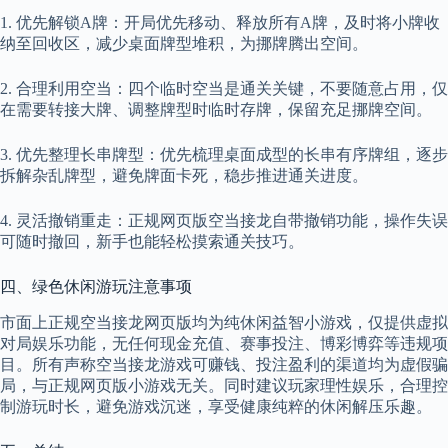
1. 优先解锁A牌：开局优先移动、释放所有A牌，及时将小牌收
纳至回收区，减少桌面牌型堆积，为挪牌腾出空间。
2. 合理利用空当：四个临时空当是通关关键，不要随意占用，仅
在需要转接大牌、调整牌型时临时存牌，保留充足挪牌空间。
3. 优先整理长串牌型：优先梳理桌面成型的长串有序牌组，逐步
拆解杂乱牌型，避免牌面卡死，稳步推进通关进度。
4. 灵活撤销重走：正规网页版空当接龙自带撤销功能，操作失误
可随时撤回，新手也能轻松摸索通关技巧。
四、绿色休闲游玩注意事项
市面上正规空当接龙网页版均为纯休闲益智小游戏，仅提供虚拟
对局娱乐功能，无任何现金充值、赛事投注、博彩博弈等违规项
目。所有声称空当接龙游戏可赚钱、投注盈利的渠道均为虚假骗
局，与正规网页版小游戏无关。同时建议玩家理性娱乐，合理控
制游玩时长，避免游戏沉迷，享受健康纯粹的休闲解压乐趣。