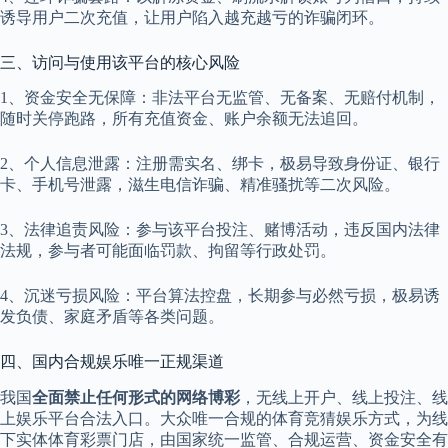
诱导用户二次充值，让用户陷入越充越亏的诈骗闭环。
三、访问与使用该平台的核心风险
1、资金安全无保障：非法平台无监管、无备案、无赔付机制，
随时关停跑路，所有充值资金、账户余额无法追回。
2、个人信息泄露：注册需实名、绑卡，极易导致身份证、银行
卡、手机号泄露，滋生电信诈骗、精准骚扰等二次风险。
3、法律追责风险：参与该平台投注、赌博活动，违反国内法律
法规，参与者可能面临罚款、拘留等行政处罚。
4、沉迷亏损风险：平台算法控盘，长期参与必然亏损，极易诱
发负债、家庭矛盾等各类问题。
四、国内合规娱乐唯一正规渠道
我国
全面禁止任何形式的网络博彩
，无线上开户、线上投注、线
上娱乐平台合法入口。大众唯一合规的体育竞猜娱乐方式，为线
下实体体育彩票门店，由国家统一监管、合规运营、资金安全有